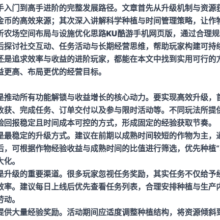
手入门到高手进阶的完整发展路径。文章首先从升级机制与资源
金币的高效来源；其次深入讲解科学种植与时间管理策略，让作
析农场空间布局与设施优化思路
KU酷游手机网页版
，通过合理规
后探讨社交互动、任务活动与长期经营思维，帮助玩家构建可持
还是追求效率与收益的进阶玩家，都能在本文中找到实用可行的
益更高、布局更优的经营目标。
是推动所有功能解锁与收益增长的核心动力。要实现高效升级，
收获、完成任务、订单交付以及参与限时活动等。不同玩法所提
验回报稳定且时间成本可控的方式，形成固定的经验获取节奏。
是最稳定的升级方式。建议在前期以成熟时间较短的作物为主，
后，可根据作物经验收益与成熟时间的比值进行筛选，优先种植“
大化。
是升级的重要渠道。很多玩家忽视任务奖励，其实任务不仅给予
效率。建议每日上线后优先查看任务列表，合理安排种植与生产
劳动。
提供大量经验奖励。活动期间应适度调整种植结构，将资源倾斜