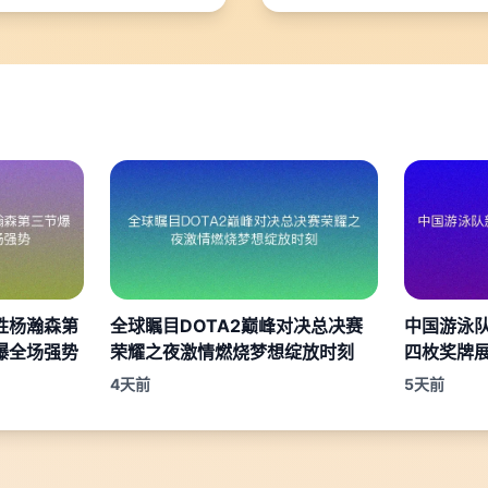
胜杨瀚森第
全球瞩目DOTA2巅峰对决总决赛
中国游泳
爆全场强势
荣耀之夜激情燃烧梦想绽放时刻
四枚奖牌
4天前
5天前